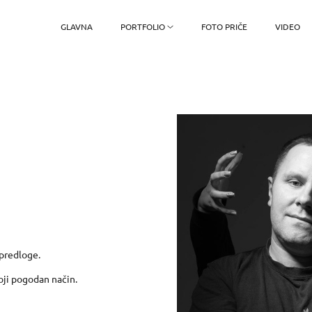
GLAVNA
PORTFOLIO
FOTO PRIČE
VIDEO
 predloge.
oji pogodan način.