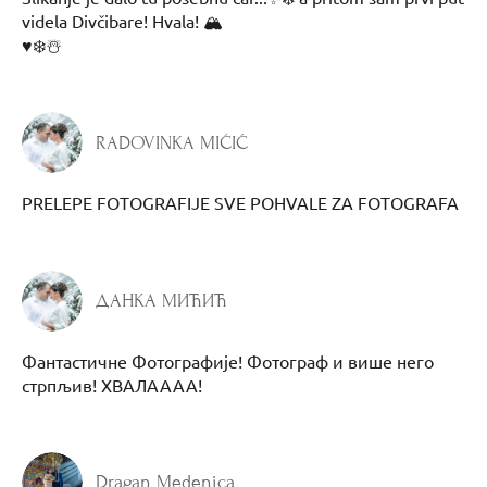
videla Divčibare! Hvala! 🏔️
♥️❄️☃️
RADOVINKA MIĆIĆ
PRELEPE FOTOGRAFIJE SVE POHVALE ZA FOTOGRAFA
ДАНКА МИЋИЋ
Фантастичне Фотографије! Фотограф и више него
стрпљив! ХВАЛАААА!
Dragan Medenica