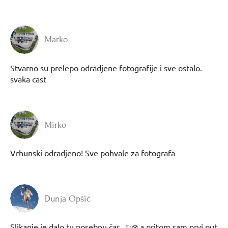
Marko
Stvarno su prelepo odradjene fotografije i sve ostalo.
svaka cast
Mirko
Vrhunski odradjeno! Sve pohvale za fotografa
Dunja Opšić
Slikanje je dalo tu posebnu čar...✨❄️ a pritom sam prvi put