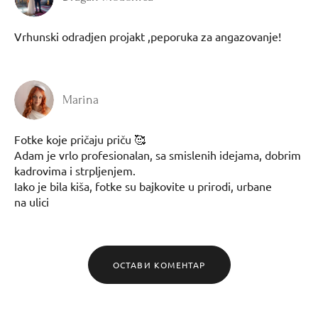
Vrhunski odradjen projakt ,peporuka za angazovanje!
Marina
Fotke koje pričaju priču 🥰
Adam je vrlo profesionalan, sa smislenih idejama, dobrim
kadrovima i strpljenjem.
Iako je bila kiša, fotke su bajkovite u prirodi, urbane
na ulici
ОСТАВИ КОМЕНТАР